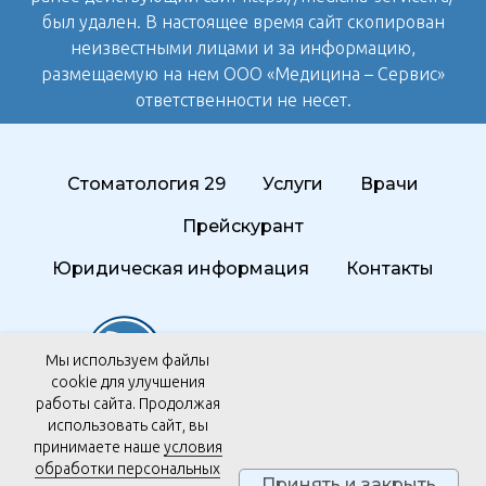
был удален. В настоящее время сайт скопирован
неизвестными лицами и за информацию,
размещаемую на нем ООО «Медицина – Сервис»
ответственности не несет.
Стоматология 29
Услуги
Врачи
Прейскурант
Юридическая информация
Контакты
Мы используем файлы
cookie для улучшения
работы сайта. Продолжая
использовать сайт, вы
принимаете наше
условия
Общество с ограниченной ответственностью "Медицина -
Сервис"
обработки персональных
Принять и закрыть