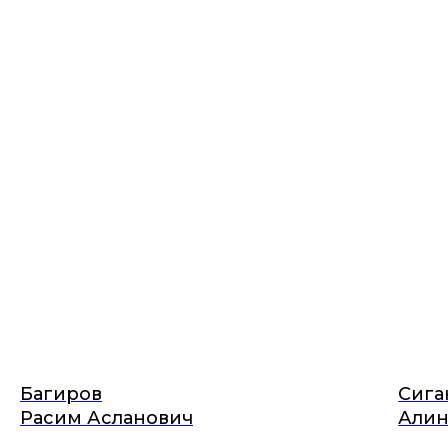
Багиров
Сига
Расим Асланович
Алин