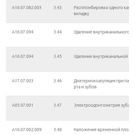
А16.07.082.003
3.43
Распломбировка одного канал
вкладку
А16.07.094
3.44
Удаление внутриканального ш
А16.07.094
3.45
Удаление внутриканальной вк
А17.07.003
3.46
Диатермокоагуляция при пата
рта и зубов
А05.07.001
3.47
Электроодонтометрия зуба
А16.07.002.009
3.48
Наложение временной пломб