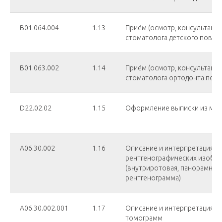
B01.064.004
1.13
Приём (осмотр, консультация)
стоматолога детского повто
В01.063.002
1.14
Приём (осмотр, консультация)
стоматолога ортодонта пов
D22.02.02
1.15
Оформление выписки из мед
А06.30.002
1.16
Описание и интерпретация
рентгенографических изобр
(внутриротовая, панорамная
рентгенограмма)
А06.30.002.001
1.17
Описание и интерпретация 
томограмм