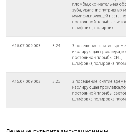
пломбы,окончательная обраб
зуба, удаление путридных мас
мумифицирующей пасты,пост
постоянной пломбы световог
шлифовка, полировка
А16.07.009.003
3.24
3 посещение: снятие временн
изолирующая прокладка,пост
постоянной пломбы СИЦ,
шлифовка,полировка пломбы
А16.07.009.003
3.25
3 посещение: снятие временн
изолирующая прокладка,пост
постоянной пломбы световог
шлифовка,полировка пломбы
Лечение пульпита ампутационным