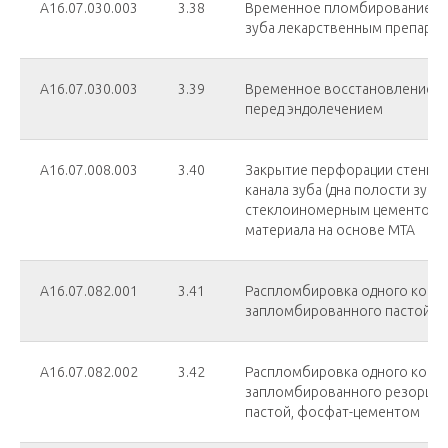
А16.07.030.003
3.38
Временное пломбирование ко
зуба лекарственным препара
А16.07.030.003
3.39
Временное восстановление ст
перед эндолечением
А16.07.008.003
3.40
Закрытие перфорации стенки 
канала зуба (дна полости зуба)
стеклоиномерным цементом 
материала на основе МТА
А16.07.082.001
3.41
Распломбировка одного корне
запломбированного пастой
А16.07.082.002
3.42
Распломбировка одного корне
запломбированного резорци
пастой, фосфат-цементом