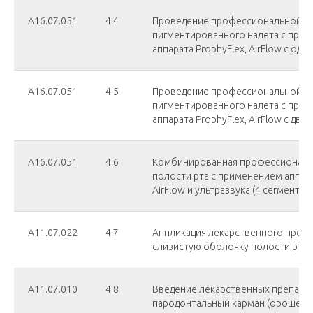
А16.07.051
4.4
Проведение профессиональной ги
пигментированного налета с при
аппарата ProphyFlex, AirFlow с од
А16.07.051
4.5
Проведение профессиональной ги
пигментированного налета с при
аппарата ProphyFlex, AirFlow с дву
А16.07.051
4.6
Комбинированная профессиональн
полости рта с применением аппара
AirFlow и ультразвука (4 сегмента)
А11.07.022
4.7
Аппликация лекарственного препа
слизистую оболочку полости рта
А11.07.010
4.8
Введение лекарственных препара
пародонтальный карман (орошение