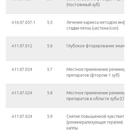
(постоянный зуб)
А16.07.057.1
5.5
Лечение кариеса методом инфил
стадии пятна (система Icon)
А11.07.012
5.6
Глубокое фторирование эмали з
А11.07.024
5.7
Местное применение реминера
препаратов (фторлак 1 зуб)
А11.07.024
5.8
Местное применение реминера
препаратов в области зуба (Clinpr
А11.07.024
5.9
Снятие повышенной чувствител
(реминерализующая терапия) с 
каппы